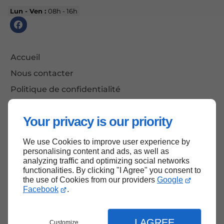
Lun - Ven :
08h - 16h
Accueil
Nous contacter
Politique de confidentialité
Plan du site
Your privacy is our priority
We use Cookies to improve user experience by
Haut de page
personalising content and ads, as well as
analyzing traffic and optimizing social networks
functionalities. By clicking "I Agree" you consent to
the use of Cookies from our providers
Google
Facebook
.
I AGREE
Customize