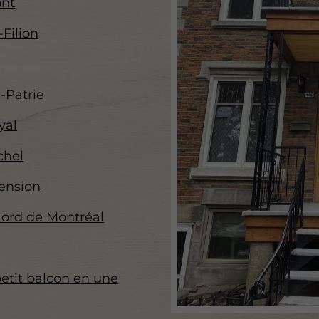
ont
Filion
-Patrie
yal
chel
ension
Nord de Montréal
petit balcon en une