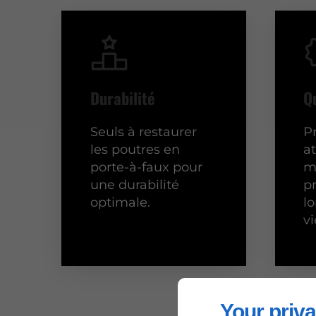
Durabilité
Q
Seuls à restaurer
P
les poutres en
a
porte-à-faux pour
m
une durabilité
p
optimale.
l
vi
Your priva