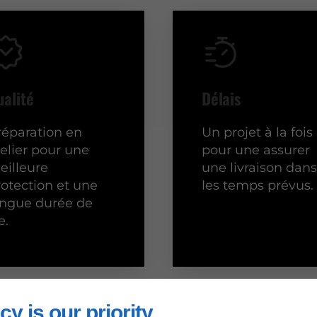
ualité
Délais
réparation en
Un projet à la fois
telier pour une
pour une assurer
eilleure
une livraison dans
rotection et une
les temps prévus.
ongue durée de
e.
cy is our priority