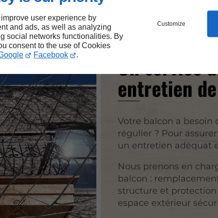
 improve user experience by
Customize
nt and ads, as well as analyzing
ng social networks functionalities. By
you consent to the use of Cookies
Google
Facebook
.
Un service d
entretien de
Votre balcon a besoin 
régulier ? Pour assurer
un entretien adéquat es
Nous prenons en charge
balcon : remplacement
structure et protection
espace extérieur sécuri