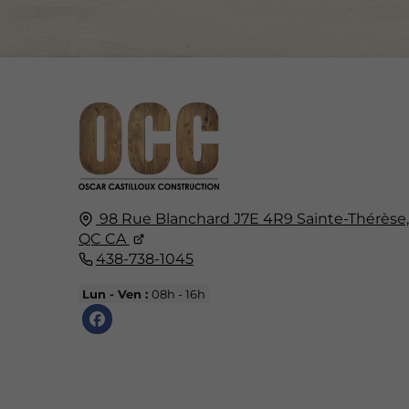
98 Rue Blanchard
J7E 4R9
Sainte-Thérèse,
QC CA
438-738-1045
Lun - Ven :
08h - 16h