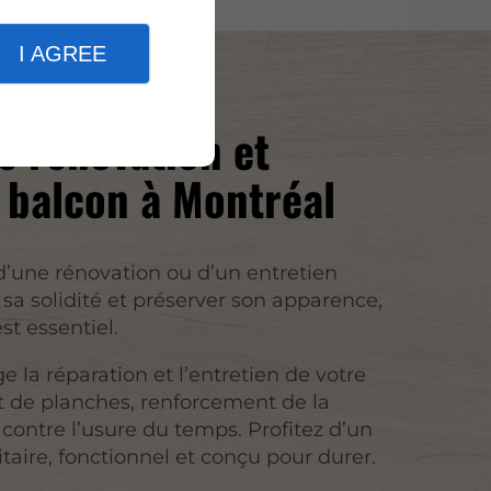
I AGREE
e rénovation et
 balcon à Montréal
d’une rénovation ou d’un entretien
 sa solidité et préserver son apparence,
t essentiel.
 la réparation et l’entretien de votre
 de planches, renforcement de la
 contre l’usure du temps. Profitez d’un
taire, fonctionnel et conçu pour durer.